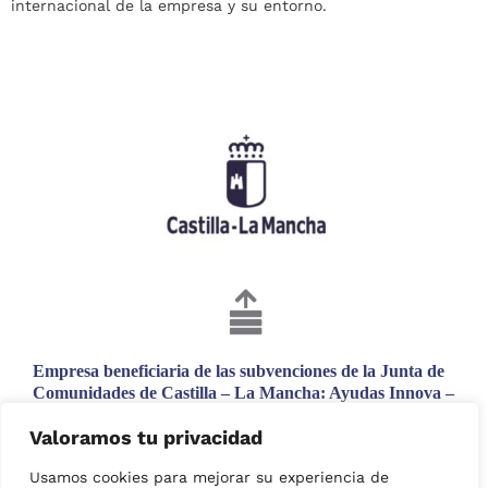
internacional de la empresa y su entorno.
Empresa beneficiaria de las subvenciones de la Junta de
Comunidades de Castilla – La Mancha: Ayudas Innova –
Adelante. Proyecto incentivado con una subvención
Valoramos tu privacidad
cofinanciada en un 80 % por el Fondo Europeo de
Desarrollo Regional.
Usamos cookies para mejorar su experiencia de
N.º de expediente: 13/23/IN/024