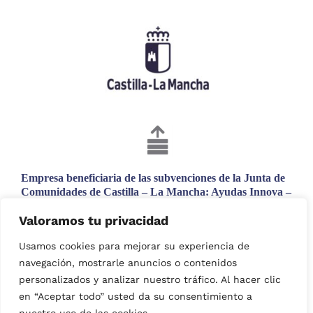
Empresa beneficiaria de las subvenciones de la Junta de
Comunidades de Castilla – La Mancha: Ayudas Innova –
Adelante. Proyecto incentivado con una subvención
Valoramos tu privacidad
cofinanciada en un 80 % por el Fondo Europeo de
Desarrollo Regional.
Usamos cookies para mejorar su experiencia de
N.º de expediente: 13/23/IN/024
navegación, mostrarle anuncios o contenidos
personalizados y analizar nuestro tráfico. Al hacer clic
en “Aceptar todo” usted da su consentimiento a