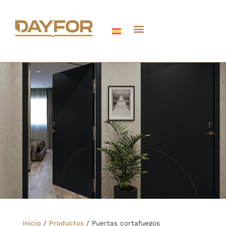
Inicio
/
Productos
/
Puertas cortafuegos