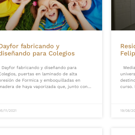
Dayfor fabricando y
Resi
diseñando para Colegios
Felip
Dayfor fabricando y diseñando para
Mediad
Colegios, puertas en laminado de alta
univers
presión de Formica y emboquilladas en
destin
madera de haya vaporizada que, junto con
curso.
05/11/2021
19/08/2