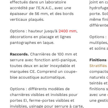
effectués dans un laboratoire
joint en 
accrédité par l’E.N.A.C., avec une
hydrofuge
épaisseur de 56 mm, et des bords
porte. So
verticaux plaqués.
même fini
différent
Options : hauteur jusqu’à
2400 mm
,
décorations en placage et lignes
Options :
pantographes en laque.
multiples,
et solins
Raccords.
Charnières de 100 mm et
serrure avec fonction anti-panique,
Finitions
toutes deux en acier inoxydable et
Stratifiés
marquées CE. Comprend un coupe-
compacts
bise acoustique automatique.
naturels 
teintés 
Options : différents modèles de
finitions
charnières visibles et invisibles pour
avec une
portes EI, ferme-portes visibles et
une gesti
invisibles, usinage pour serrure à carte,