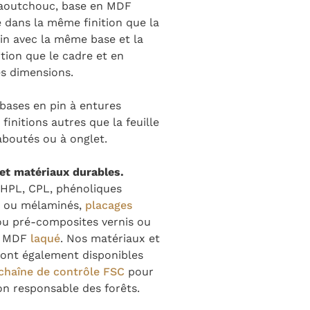
caoutchouc, base en MDF
 dans la même finition que la
lin avec la même base et la
tion que le cadre et en
es dimensions.
 bases en pin à entures
 finitions autres que la feuille
 aboutés ou à onglet.
 et matériaux durables.
HPL, CPL, phénoliques
 ou mélaminés,
placages
ou pré-composites vernis ou
et MDF
laqué
. Nos matériaux et
 sont également disponibles
chaîne de contrôle FSC
pour
on responsable des forêts.