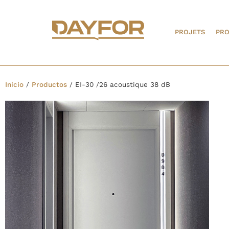
PROJETS
PRO
Inicio
/
Productos
/
EI-30 /26 acoustique 38 dB