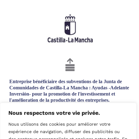
Entreprise bénéficiaire des subventions de la Junta de
Comunidades de Castilla-La Mancha : Ayudas -Adelante
Inversión- pour la promotion de l'investissement et
l'amélioration de la productivité des entreprises.
Projet soutenu par une subvention cofinancée par le Fonds
Nous respectons votre vie privée.
européen de développement régional.
Objectif du projet : obtenir un tissu d'entreprises plus
Nous utilisons des cookies pour améliorer votre
compétitif.
expérience de navigation, diffuser des publicités ou