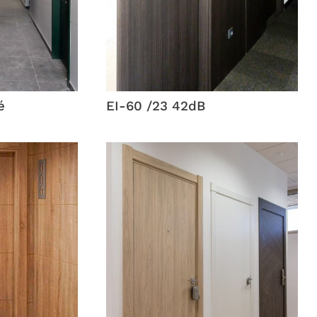
é
EI-60 /23 42dB