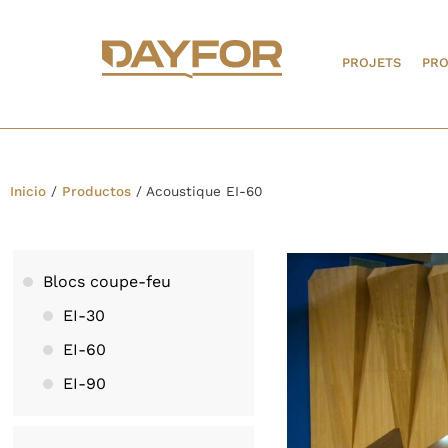
PROJETS
PRO
Inicio
/
Productos
/
Acoustique EI-60
Blocs coupe-feu
EI-30
EI-60
EI-90