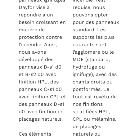
Dayfor vise à
requise, nous
répondre à un
pouvons opter
besoin croissant en
pour des panneaux
matière de
standard. Les
protection contre
supports les plus
l’incendie. Ainsi,
courants sont
nous avons
l’aggloméré ou le
développé des
MDF (standard,
panneaux B-s1 d0
hydrofuge ou
et B-s2 d0 avec
ignifuge), avec des
finition HPL, des
chants droits ou
panneaux C-s1 d0
postformés. Le
avec finition CPL et
tout est revêtu de
des panneaux D-s1
nos finitions
d0 avec finition en
stratifiées HPL,
placages naturels.
CPL ou mélamine,
de placages
Ces éléments
naturels ou