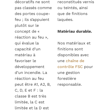
décoratifs ne sont
reconstitués vernis
pas classés comme
ou teintés, ainsi
des portes coupe-
que de finitions
feu ; ils s’appuient
laquées.
plutôt sur le
concept de «
Matériau durable.
réaction au feu »,
qui évalue la
Nos matériaux et
capacité d’un
finitions sont
matériau à
disponibles avec
favoriser le
une
chaîne de
développement
contrôle FSC
pour
d’un incendie. La
une gestion
réaction au feu
forestière
peut être A1, A2, B,
responsable.
C, D, E et F : la
classe B est très
limitée, la C est
limitée et la D est