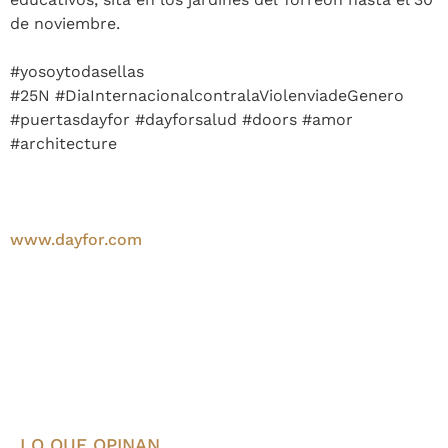
de noviembre.
#yosoytodasellas
#25N #DiaInternacionalcontralaViolenviadeGenero
#puertasdayfor #dayforsalud #doors #amor
#architecture
www.dayfor.com
LO QUE OPINAN