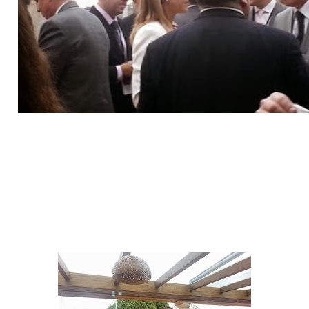
La presidenta Castellano Manchega
Maria dolores de Cospedal en su discurso indico : , “desde el Gobierno de
Castilla-La
Mancha queremos impulsar nuestro sector empresarial, que es muy amplio en
diversos sectores industriales” ya que, además -ha proseguido Cospedal-
“contamos con una ubicación geográfica privilegiada, una cualidad que
tenemos
que aprovechar “en beneficio de nuestros empresarios”.