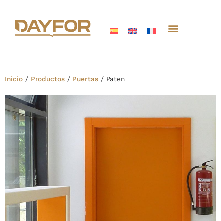
Inicio
/
Productos
/
Puertas
/
Paten