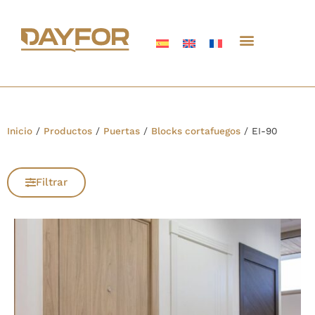
Inicio
/
Productos
/
Puertas
/
Blocks cortafuegos
/
EI-90
Filtrar