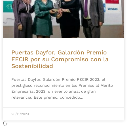
Puertas Dayfor, Galardón Premio
FECIR por su Compromiso con la
Sostenibilidad
Puertas Dayfor, Galardón Premio FECIR 2023, el
prestigioso reconocimiento en los Premios al Mérito
Empresarial 2023, un evento anual de gran
relevancia. Este premio, concedido
28/11/2023