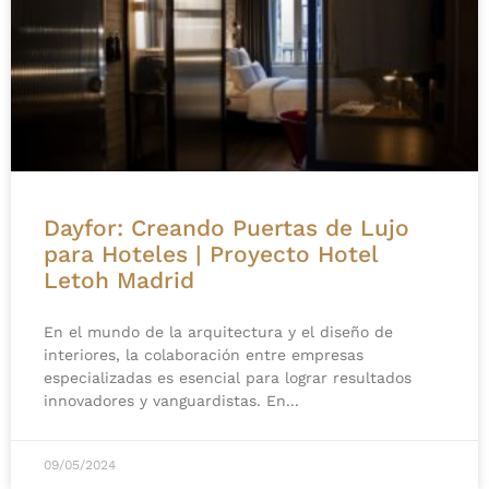
Dayfor: Creando Puertas de Lujo
para Hoteles | Proyecto Hotel
Letoh Madrid
En el mundo de la arquitectura y el diseño de
interiores, la colaboración entre empresas
especializadas es esencial para lograr resultados
innovadores y vanguardistas. En
09/05/2024