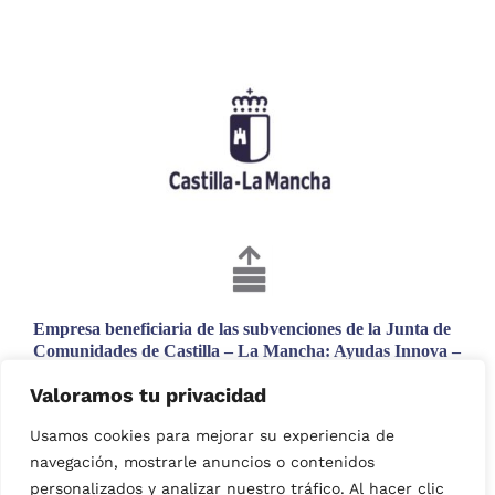
Empresa beneficiaria de las subvenciones de la Junta de
Comunidades de Castilla – La Mancha: Ayudas Innova –
Adelante. Proyecto incentivado con una subvención
Valoramos tu privacidad
cofinanciada en un 80 % por el Fondo Europeo de
Desarrollo Regional.
Usamos cookies para mejorar su experiencia de
N.º de expediente: 13/23/IN/024
navegación, mostrarle anuncios o contenidos
personalizados y analizar nuestro tráfico. Al hacer clic