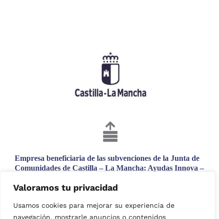
Empresa beneficiaria de las subvenciones de la Junta de
Comunidades de Castilla – La Mancha: Ayudas Innova –
Adelante. Proyecto incentivado con una subvención
Valoramos tu privacidad
cofinanciada en un 80 % por el Fondo Europeo de
Desarrollo Regional.
Usamos cookies para mejorar su experiencia de
N.º de expediente: 13/23/IN/024
navegación, mostrarle anuncios o contenidos